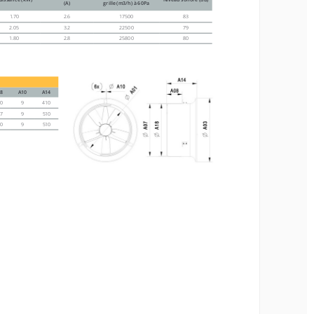
(A)
grille (m3/h) à 60Pa
70
2.6
1750 0
83
05
3.2
22500
79
1.70
2.6
1750 0
83
80
2.8
25800
80
2.05
3.2
22500
79
1.80
2.8
25800
80
A10
A14
9
410
08
A10
A14
9
510
9
510
0
9
410
7
9
510
0
9
510