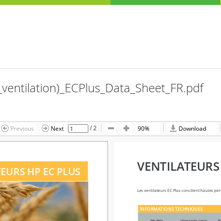
ventilation)_ECPlus_Data_Sheet_FR.pdf
/
2
Previous
Next
90%
Download
VENTILATEURS H
VENTILATEURS
S HP EC PLUS 
EURS HP EC PLUS 
Les ventilateurs EC Plus concilient hautes performan
Les ventilateurs EC Plus concilient hautes per
INFORMATIONS TECHNIQUES
INFORMATIONS TECHNIQUES
Modèle
Vitesse (tr / mn)
Puissan
Modèle
Vitesse (tr / mn)
P