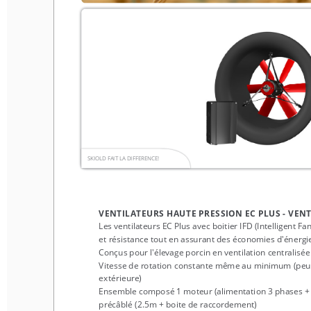
SKIOLD FAIT LA DIFFERENCE!
SKIOLD FAIT LA DIFFERENCE!
VENTILATEURS HAUTE PRESSION EC PLUS - VENTILAT
Les ventilateurs EC Plus avec boitier IFD (Intelligent Fan Drive
et résistance tout en assurant des économies d'énergie signifi
VENTILATEURS HAUTE PRESSION EC PLUS - VEN
Conçus pour l'élevage porcin en ventilation centralisée
Les ventilateurs EC Plus avec boitier IFD (Intelligent Fa
Vitesse de rotation constante même au minimum (peu importe
et résistance tout en assurant des économies d'énergie 
extérieure)
Conçus pour l'élevage porcin en ventilation centralisée
Ensemble composé 1 moteur (alimentation 3 phases + terre 400
Vitesse de rotation constante même au minimum (peu i
précâblé (2.5m + boite de raccordement)
3 diamètres disponibles
extérieure)
Indice de protection :  
Moteur : IP55   
Boitier IFD : I
Ensemble composé 1 moteur (alimentation 3 phases + te
Possibilité de pilotage : 0-10 V ou 10-0 V
précâblé (2.5m + boite de raccordement)